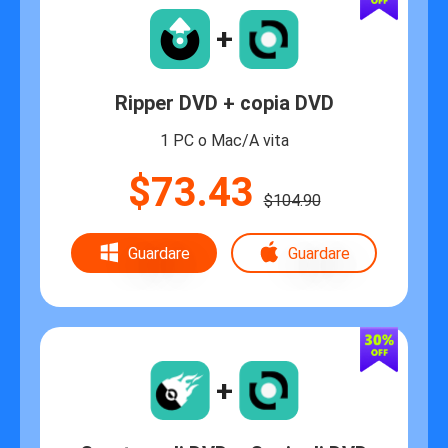
+
Ripper DVD + copia DVD
1 PC o Mac/A vita
$73.43
$104.90
Guardare
Guardare
+