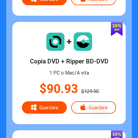
+
Copia DVD + Ripper BD-DVD
1 PC o Mac/A vita
$90.93
$129.90
Guardare
Guardare