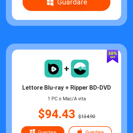
Guardare
+
Lettore Blu-ray + Ripper BD-DVD
1 PC o Mac/A vita
$94.43
$134.90
Guardare
Guardare