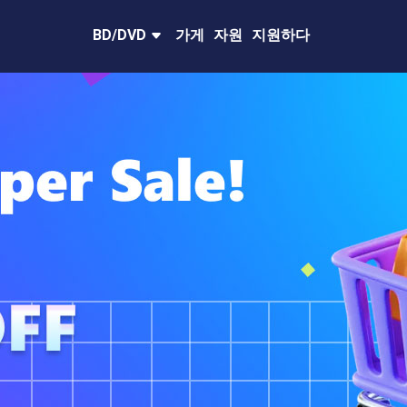
BD/DVD
가게
자원
지원하다