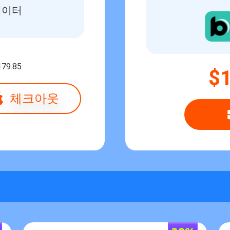
에이터
179.85
$
체크아웃