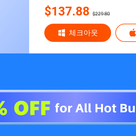
$137.88
$229.80
체크아웃