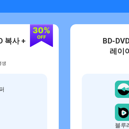
D 복사 +
BD-DV
기
레이어
평생
리퍼
블루