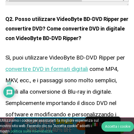
Q2. Posso utilizzare VideoByte BD-DVD Ripper per
convertire DVD? Come convertire DVD in digitale
con VideoByte BD-DVD Ripper?
Sì, puoi utilizzare VideoByte BD-DVD Ripper per
convertire DVD in formati digitali
come MP4,
MKV, ecc., e i passaggi sono molto semplici,
18
simili alla conversione di Blu-ray in digitale.
Semplicemente importando il disco DVD nel
software e modificando e personalizzando i
Utilizziamo i cookie per assicurarti la migliore esperienza sul
Italian
parametri di ripping, quindi fai un clic e
Ripper
nostro sito web. Facendo clic su "Accetta cookie" accetti i
Accetta i cookie
nostri
politica sulla riservatezza
.