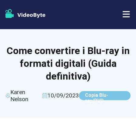
BD/DVD
Come convertire i Blu-ray in
Negozio
Ripper BD-DVD
formati digitali (Guida
Risorse
Ripper di DVD
definitiva)
Supporto
Lettore Blu-ray
Karen
10/09/2023
Copia Blu-
Nelson
ray/DVD
Creatore di DVD
Copia DVD
Copia Blu-ray