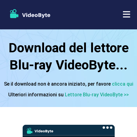
BD/DVD
Download del lettore
Negozio
Ripper BD-DVD
Blu-ray VideoByte...
Risorse
Ripper di DVD
Se il download non è ancora iniziato, per favore
clicca qui
Supporto
Lettore Blu-ray
Ulteriori informazioni su
Lettore Blu-ray VideoByte >>
Creatore di DVD
Copia DVD
Copia Blu-ray