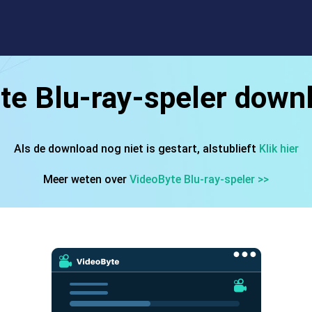
te Blu-ray-speler downl
Als de download nog niet is gestart, alstublieft
Klik hier
Meer weten over
VideoByte Blu-ray-speler >>