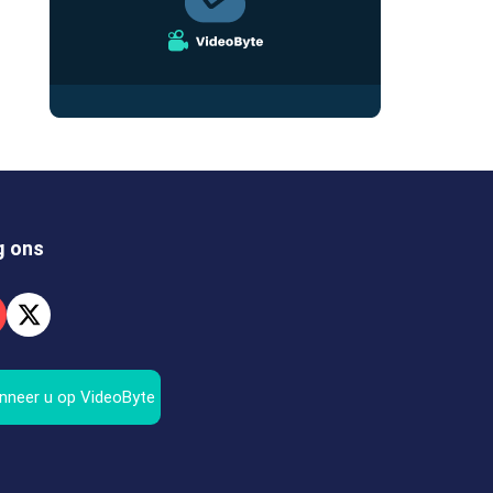
g ons
nneer u op VideoByte