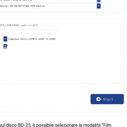
e sul disco BD-25, è possibile selezionare la modalità "Film