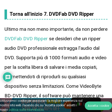
Torna all'inizio 7. DVDFab DVD Ripper
Ultimo ma non meno importante, da non perdere
DVDFab DVD Ripper
se desideri che un ripper
audio DVD professionale estragga l'audio dal
DVD. Supporta più di 1000 formati audio e video
per la scelta libera di salvare i media copiati,
permettendoti di riprodurli su qualsiasi
dispositivo senza limitazioni. Come VideoByte
BD-DVD Ripper, il software può mantenere una
Utilizziamo i cookie per assicurarti la migliore esperienza sul
Italian
buona qualità durante l'estrazione dell'audio dai
nostro sito web. Facendo clic su "Accetta cookie" accetti i
Accetta i cookie
nostri
politica sulla riservatezza
.