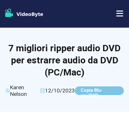
BD/DVD
7 migliori ripper audio DVD
Negozio
Ripper BD-DVD
per estrarre audio da DVD
Risorse
Ripper di DVD
(PC/Mac)
Supporto
Lettore Blu-ray
Karen
12/10/2023
Copia Blu-
Nelson
ray/DVD
Creatore di DVD
Copia DVD
Copia Blu-ray