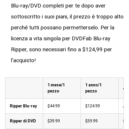
Blu-ray/DVD completi per te dopo aver
sottoscritto i suoi piani, il prezzo è troppo alto
perché tutti possano permetterselo. Per la
licenza a vita singola per DVDFab Blu-ray
Ripper, sono necessari fino a $124,99 per
l'acquisto!
1 mese/1
1 anno/1
A v
pezzo
pezzo
Ripper Blu-ray
$44.99
$124.99
/
Ripper di DVD
$39.99
$59.99
$8