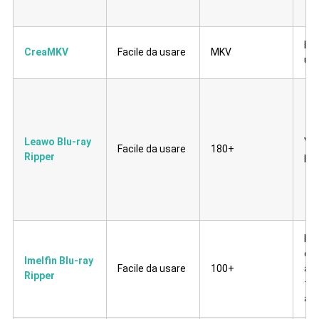
Len
CreaMKV
Facile da usare
MKV
un'
Leawo Blu-ray
Vel
Facile da usare
180+
Ripper
più
Len
dot
Imelfin Blu-ray
Facile da usare
100+
al
Ripper
tec
acc