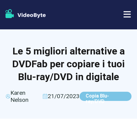
BD/DVD
Le 5 migliori alternative a
Negozio
Ripper BD-DVD
DVDFab per copiare i tuoi
Risorse
Ripper di DVD
Blu-ray/DVD in digitale
Supporto
Lettore Blu-ray
Karen
21/07/2023
Copia Blu-
Nelson
ray/DVD
Creatore di DVD
Copia DVD
Copia Blu-ray