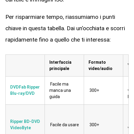
Per risparmiare tempo, riassumiamo i punti
chiave in questa tabella. Dai un'occhiata e scorri
rapidamente fino a quello che ti interessa:
Interfaccia
Formato
Vel
principale
video/audio
Facile ma
Ve
DVDFab Ripper
manca una
300+
vol
Blu-ray/DVD
guida
blo
Ripper BD-DVD
Vel
Facile da usare
300+
VideoByte
vol