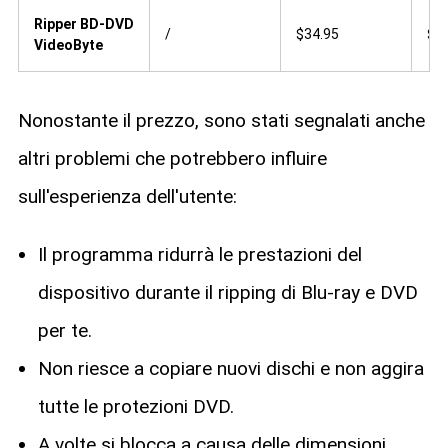
Ripper BD-DVD
/
$34.95
$4
VideoByte
Nonostante il prezzo, sono stati segnalati anche
altri problemi che potrebbero influire
sull'esperienza dell'utente:
Il programma ridurrà le prestazioni del
dispositivo durante il ripping di Blu-ray e DVD
per te.
Non riesce a copiare nuovi dischi e non aggira
tutte le protezioni DVD.
A volte si blocca a causa delle dimensioni