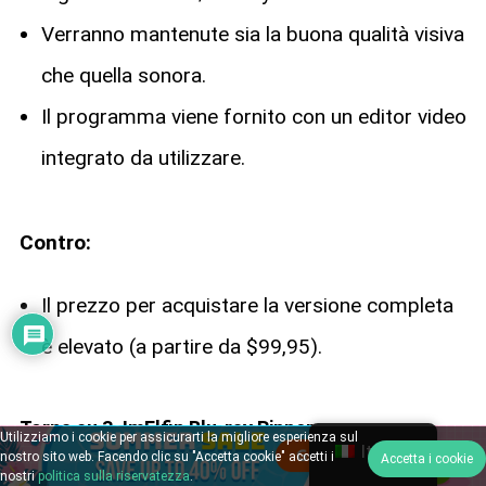
Verranno mantenute sia la buona qualità visiva
che quella sonora.
Il programma viene fornito con un editor video
integrato da utilizzare.
Contro:
Il prezzo per acquistare la versione completa
è elevato (a partire da $99,95).
Torna su 3. ImElfin Blu-ray Ripper
Utilizziamo i cookie per assicurarti la migliore esperienza sul
Italian
nostro sito web. Facendo clic su "Accetta cookie" accetti i
Accetta i cookie
nostri
politica sulla riservatezza
.