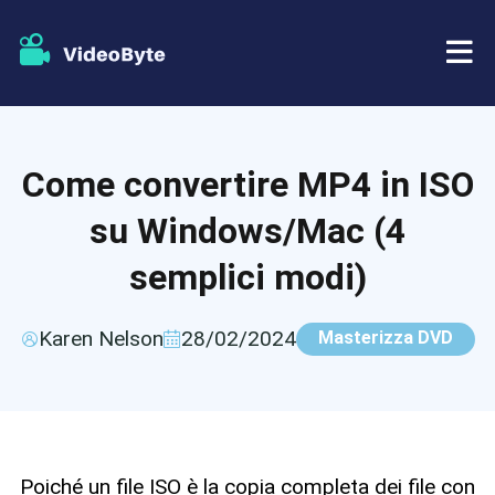
BD/DVD
Come convertire MP4 in ISO
Negozio
Ripper BD-DVD
su Windows/Mac (4
Risorse
Ripper di DVD
semplici modi)
Supporto
Lettore Blu-ray
Karen Nelson
28/02/2024
Masterizza DVD
Creatore di DVD
Copia DVD
Poiché un file ISO è la copia completa dei file con
Copia Blu-ray