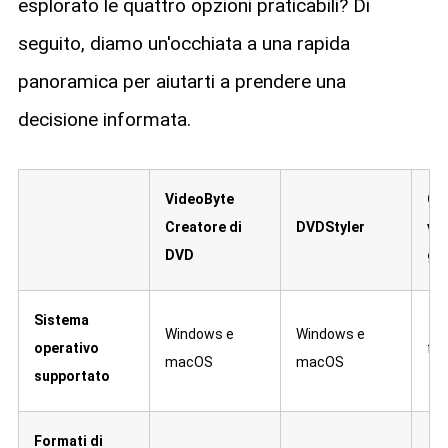
esplorato le quattro opzioni praticabili? Di
seguito, diamo un'occhiata a una rapida
panoramica per aiutarti a prendere una
decisione informata.
VideoByte
Co
Creatore di
DVDStyler
vi
DVD
gr
Sistema
Windows e
Windows e
operativo
fin
macOS
macOS
supportato
Formati di