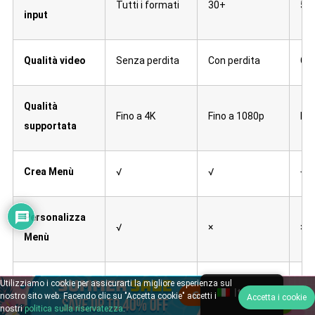
Tutti i formati
30+
50
input
Qualità video
Senza perdita
Con perdita
Con
Qualità
Fino a 4K
Fino a 1080p
Fin
supportata
Crea Menù
√
√
√
Personalizza
√
×
×
Menù
Modifica video
√
×
×
Utilizziamo i cookie per assicurarti la migliore esperienza sul
Italian
nostro sito web. Facendo clic su "Accetta cookie" accetti i
Accetta i cookie
nostri
politica sulla riservatezza
.