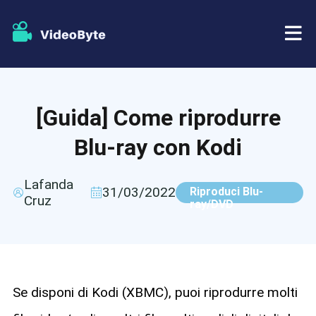
BD/DVD
[Guida] Come riprodurre
Negozio
Ripper BD-DVD
Blu-ray con Kodi
Risorse
Ripper di DVD
Lafanda
31/03/2022
Riproduci Blu-
Cruz
Supporto
ray/DVD
Lettore Blu-ray
Creatore di DVD
Copia DVD
Se disponi di Kodi (XBMC), puoi riprodurre molti
Copia Blu-ray