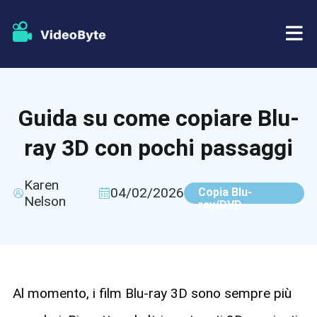
BD/DVD
Guida su come copiare Blu-
Negozio
Ripper BD-DVD
ray 3D con pochi passaggi
Risorse
Ripper di DVD
Karen
04/02/2026
Copia Blu-
Nelson
Supporto
ray/DVD
Lettore Blu-ray
Creatore di DVD
Copia DVD
Al momento, i film Blu-ray 3D sono sempre più
Copia Blu-ray