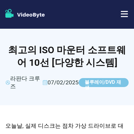
BD/DVD
최고의 ISO 마운터 소프트웨
가게
BD-DVD 리퍼
어 10선 [다양한 시스템]
자원
DVD 리퍼
라판다 크루
07/02/2025
블루레이/DVD 재
즈
지원하다
생
블루레이 플레이어
DVD 크리에이터
DVD 복사
오늘날, 실제 디스크는 점차 가상 드라이브로 대