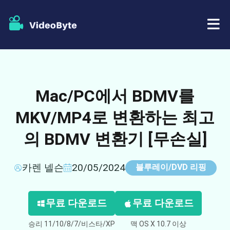
BD/DVD
Mac/PC에서 BDMV를
가게
BD-DVD 리퍼
MKV/MP4로 변환하는 최고
자원
DVD 리퍼
의 BDMV 변환기 [무손실]
지원하다
블루레이 플레이어
카렌 넬슨
20/05/2024
블루레이/DVD 리핑
DVD 크리에이터
무료 다운로드
무료 다운로드
DVD 복사
승리 11/10/8/7/비스타/XP
맥 OS X 10.7 이상