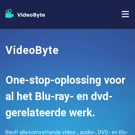
BD/DVD
VideoByte
Winkel
BD-DVD-ripper
Bronnen
DVD-ripper
One-stop-oplossing voor
Steun
Blu-ray speler
al het Blu-ray- en dvd-
DVD-maker
gerelateerde werk.
DVD-kopie
Biedt allesomvattende video-, audio-, DVD- en Blu-
Blu-ray-kopie