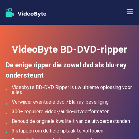
BD/DVD
VideoByte BD-DVD-ripper
BD-DVD-ripper
De enige ripper die zowel dvd als blu-ray
DVD-ripper
ondersteunt
Blu-ray speler
Videobyte BD-DVD Ripper is uw ultieme oplossing voor
alles
DVD-maker
Verwijder eventuele dvd-/Blu-ray-beveiliging
300+ reguliere video-/audio-uitvoerformaten
DVD-kopie
Behoud de originele kwaliteit van de uitvoerbestanden
3 stappen om de hele riptaak te voltooien
Blu-ray-kopie