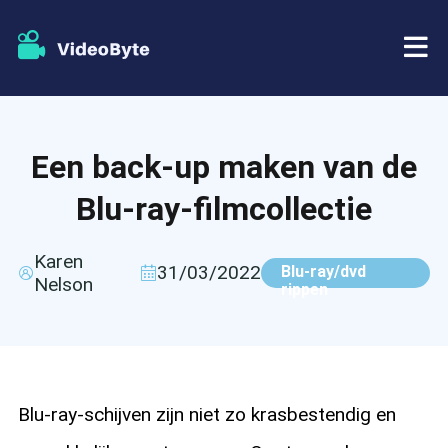
BD/DVD
Een back-up maken van de
Winkel
BD-DVD-ripper
Blu-ray-filmcollectie
Bronnen
DVD-ripper
Karen
31/03/2022
Blu-ray/dvd
Nelson
Steun
rippen
Blu-ray speler
DVD-maker
DVD-kopie
Blu-ray-schijven zijn niet zo krasbestendig en
Blu-ray-kopie