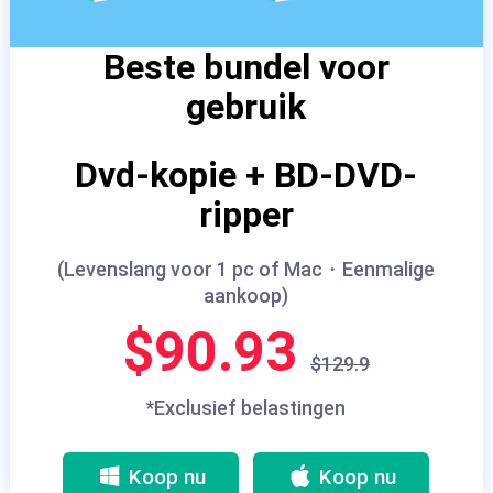
Beste bundel voor
gebruik
Dvd-kopie + BD-DVD-
ripper
(Levenslang voor 1 pc of Mac・Eenmalige
aankoop)
$90.93
$129.9
*Exclusief belastingen
Koop nu
Koop nu