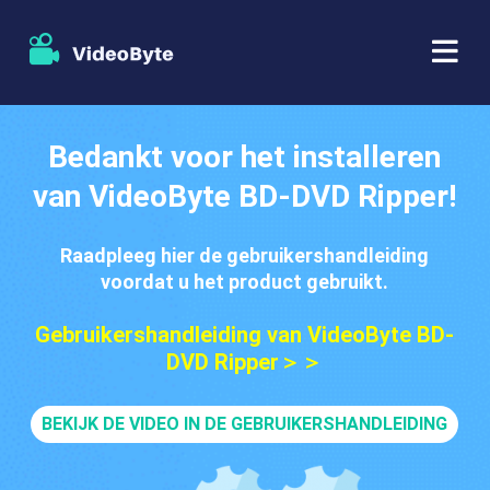
BD/DVD
Bedankt voor het installeren
van VideoByte BD-DVD Ripper!
Winkel
BD-DVD-ripper
Raadpleeg hier de gebruikershandleiding
Bronnen
DVD-ripper
voordat u het product gebruikt.
Steun
Blu-ray speler
Gebruikershandleiding van VideoByte BD-
DVD Ripper＞＞
DVD-maker
BEKIJK DE VIDEO IN DE GEBRUIKERSHANDLEIDING
DVD-kopie
Blu-ray-kopie