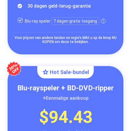
30 dagen geld-terug-garantie
Blu-ray speler
7 dagen gratis toegang
Voor prijzen van andere landen en regio's klikt u op de knop NU
KOPEN om deze te bekijken.
Hot Sale-bundel
Blu-rayspeler + BD-DVD-ripper
※Eenmalige aankoop
$94.43