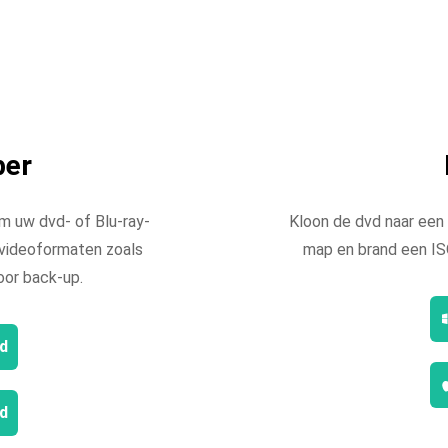
per
m uw dvd- of Blu-ray-
Kloon de dvd naar een 
e videoformaten zoals
map en brand een IS
oor back-up.
d
d