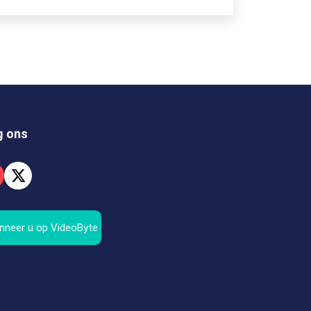
g ons
nneer u op VideoByte