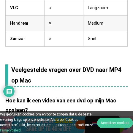
VLC
√
Langzaam
Handrem
×
Medium
Zamzar
×
Snel
Veelgestelde vragen over DVD naar MP4
op Mac
Hoe kan ik een video van een dvd op mijn Mac
opslaan?
Wij gebruiken cookies om ervoor te zorgen dat u de beste
ervaring krijgt op onze website. Als u op ‘Cookies
Dutch
Accepteer cookies
accepteren’ klikt, betekent dit dat u akkoord gaat met onze
De directe methode om een dvd-video op een
Privacybeleid
.