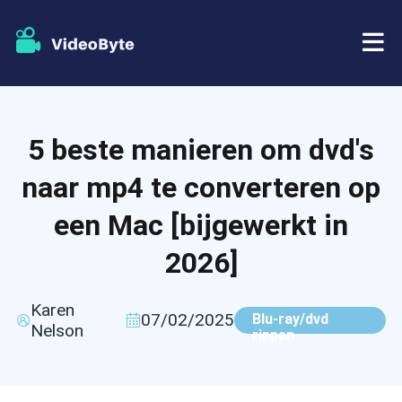
BD/DVD
5 beste manieren om dvd's
Winkel
BD-DVD-ripper
naar mp4 te converteren op
Bronnen
DVD-ripper
een Mac [bijgewerkt in
2026]
Steun
Blu-ray speler
DVD-maker
Karen
07/02/2025
Blu-ray/dvd
Nelson
rippen
DVD-kopie
Blu-ray-kopie