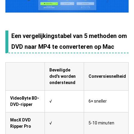
Een vergelijkingstabel van 5 methoden om
DVD naar MP4 te converteren op Mac
Beveiligde
dvd's worden
Conversiesnelheid
ondersteund
VideoByte BD-
√
6× sneller
DVD-ripper
MacX DVD
√
5-10 minuten
Ripper Pro