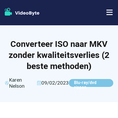
BD/DVD
Converteer ISO naar MKV
Winkel
BD-DVD-ripper
zonder kwaliteitsverlies (2
Bronnen
DVD-ripper
beste methoden)
Steun
Blu-ray speler
Karen
09/02/2023
Blu-ray/dvd
Nelson
rippen
DVD-maker
DVD-kopie
Blu-ray-kopie