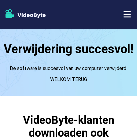
BD/DVD
Verwijdering succesvol!
Winkel
BD-DVD-ripper
De software is succesvol van uw computer verwijderd.
Bronnen
DVD-ripper
WELKOM TERUG
Steun
Blu-ray speler
DVD-maker
VideoByte-klanten
DVD-kopie
downloaden ook
Blu-ray-kopie