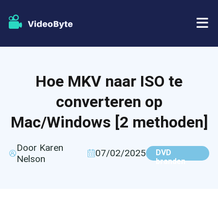
BD/DVD
Hoe MKV naar ISO te
Winkel
BD-DVD-ripper
converteren op
Bronnen
DVD-ripper
Mac/Windows [2 methoden]
Steun
Blu-ray speler
Door Karen
07/02/2025
DVD
Nelson
branden
DVD-maker
DVD-kopie
Blu-ray-kopie