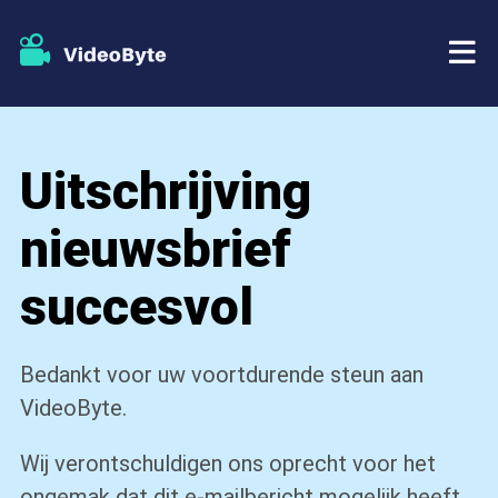
BD/DVD
Uitschrijving
Winkel
BD-DVD-ripper
nieuwsbrief
Bronnen
DVD-ripper
succesvol
Steun
Blu-ray speler
Bedankt voor uw voortdurende steun aan
DVD-maker
VideoByte.
DVD-kopie
Wij verontschuldigen ons oprecht voor het
ongemak dat dit e-mailbericht mogelijk heeft
Blu-ray-kopie