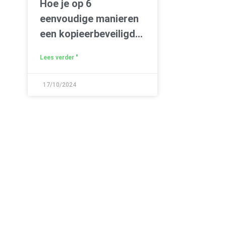
Hoe je op 6
eenvoudige manieren
een kopieerbeveiligde
dvd op je pc/Mac kunt
Lees verder "
rippen
17/10/2024