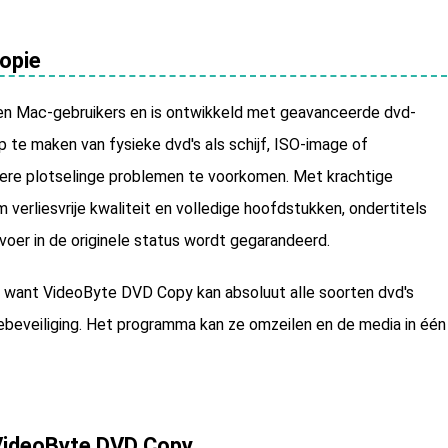
opie
en Mac-gebruikers en is ontwikkeld met geavanceerde dvd-
 te maken van fysieke dvd's als schijf, ISO-image of
re plotselinge problemen te voorkomen. Met krachtige
erliesvrije kwaliteit en volledige hoofdstukken, ondertitels
oer in de originele status wordt gegarandeerd.
t, want VideoByte DVD Copy kan absoluut alle soorten dvd's
ebeveiliging. Het programma kan ze omzeilen en de media in één
VideoByte DVD Copy