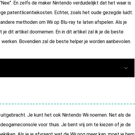
Nee". En zelfs de maker Nintendo verduidelijkt dat het waar is
ge patentlicentiekosten. Echter, zoals het oude gezegde luidt:
jd andere methoden om Wii op Blu-ray te laten afspelen. Als je
e dit artikel doornemen. En in dit artikel zal ik je de beste
n werken. Bovendien zal de beste helper je worden aanbevolen.
itgebracht. Je kunt het ook Nintendo Wii noemen. Net als de
ideogameconsole voor thuis. Je bent vrij om te kiezen of je de
kijken. Als je je afvraagt wat de Wii nog meer kan, moet je hem