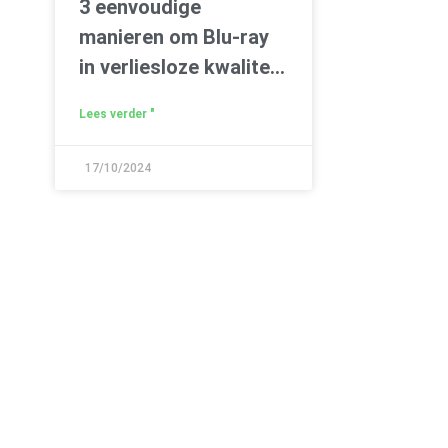
3 eenvoudige
manieren om Blu-ray
in verliesloze kwaliteit
naar pc te rippen
Lees verder "
17/10/2024