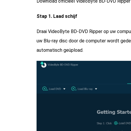
Download officieel VideoByte BD-DVD Ripper e
Stap 1. Laad schijf
Draai VideoByte BD-DVD Ripper op uw compute
uw Blu-ray disc door de computer wordt gedete
automatisch geüpload.