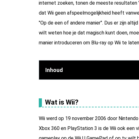
internet zoeken, tonen de meeste resultaten "
dat Wii geen afspeelmogelijkheid heeft vanwe
"Op de een of andere manier". Dus er zijn alti
wilt weten hoe je dat magisch kunt doen, moet j
manier introduceren om Blu-ray op Wii te late
Inhoud
Wat is Wii?
Wii werd op 19 november 2006 door Nintendo u
Xbox 360 en PlayStation 3 is de Wii ook een v
gameplay op de Wii U GamePad of op tv wilt be