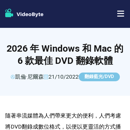
藍光/DVD
2026 年 Windows 和 Mac 的
店鋪
BD-DVD 開膛手
6 款最佳 DVD 翻錄軟體
資源
DVD 開膛手
凱倫·尼爾森
21/10/2022
翻錄藍光/DVD
支援
藍光播放器
DVD製作者
隨著串流媒體為人們帶來更大的便利，人們考慮
DVD複製
將DVD翻錄成數位格式，以便以更靈活的方式播