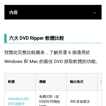
內容
六大 DVD Ripper 軟體比較
預覽此完整比較圖表，了解所選 6 個適用於
Windows 和 Mac 的最佳 DVD 抓取軟體的功能。
軟體
價錢
輸出格式
撕
免費試用（從
VideoByte BD-
US$59.95開始
300 多個選項
速度
DVD 開膛手