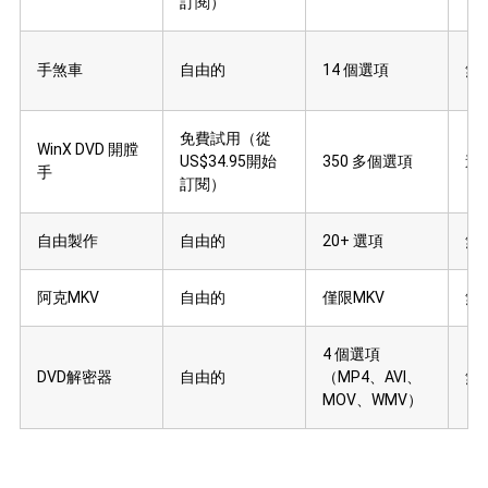
訂閱）
手煞車
自由的
14 個選項
無
免費試用（從
WinX DVD 開膛
US$34.95開始
350 多個選項
速度
手
訂閱）
自由製作
自由的
20+ 選項
無
阿克MKV
自由的
僅限MKV
無
4 個選項
DVD解密器
自由的
（MP4、AVI、
無
MOV、WMV）