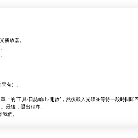
？
 藍光播放器。
碟。
碟。
如果有）。
頂部選單上的“工具-日誌輸出-開啟”，然後載入光碟並等待一段時
」。最後，退出程序。
給我們。