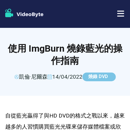
藍光/DVD
使用 ImgBurn 燒錄藍光的操
店鋪
BD-DVD 開膛手
作指南
資源
DVD 開膛手
凱倫·尼爾森
14/04/2022
燒錄 DVD
支援
藍光播放器
DVD製作者
自從藍光贏得了與HD DVD的格式之戰以來，越來
DVD複製
越多的人習慣購買藍光光碟來儲存媒體檔案或欣