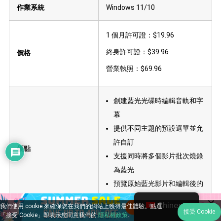
作業系統
Windows 11/10
1 個月許可證：$19.96
終身許可證：$39.96
價格
營業執照：$69.96
創建藍光光碟時編輯音軌和字
幕
提供不同主題的預設選單並允
許自訂
優點
支援同時將多個影片批次燒錄
為藍光
預覽原始藍光影片和編輯後的
影片的調整
Chinese
我們使用 cookie 來確保您在我們的網站上獲得最佳體驗。點選
接受 Cookie
「接受 Cookie」即表示您同意我們的
隱私權政策
.