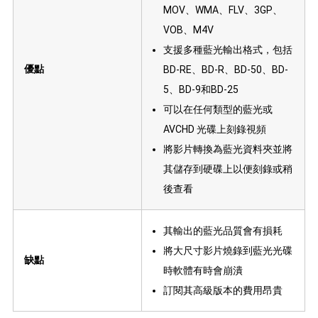
MOV、WMA、FLV、3GP、
VOB、M4V
支援多種藍光輸出格式，包括
優點
BD-RE、BD-R、BD-50、BD-
5、BD-9和BD-25
可以在任何類型的藍光或
AVCHD 光碟上刻錄視頻
將影片轉換為藍光資料夾並將
其儲存到硬碟上以便刻錄或稍
後查看
其輸出的藍光品質會有損耗
將大尺寸影片燒錄到藍光光碟
缺點
時軟體有時會崩潰
訂閱其高級版本的費用昂貴