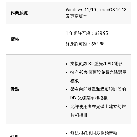
Windows 11/10、macOS 10.13
作業系統
及更高版本
1 年期許可證：$39.95
價格
終身許可證：$59.95
支援刻錄 3D 藍光/DVD 電影
擁有40多個預設免費光碟選單
模板
優點
帶有內部菜單和模板設計器的
DIY 光碟菜單和模板
允許使用者在光碟上建立幻燈
片和相冊
無法很好地同步原始音軌
缺點