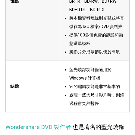
優點
BR+R、BD-RW、BD+RW、
BD+R DL、BD-R DL
將本機資料燒錄到光碟或將其
儲存為 ISO 檔案/DVD 資料夾
提供100多個免費的靜態和動
態選單模板
將影片分成章節以便於導航
藍光燒錄功能僅適用於
Windows 計算機
缺點
它的編輯功能是非常基本的
處理一些大尺寸影片時，刻錄
過程會突然暫停
Wondershare DVD 製作者
也是著名的藍光燒錄