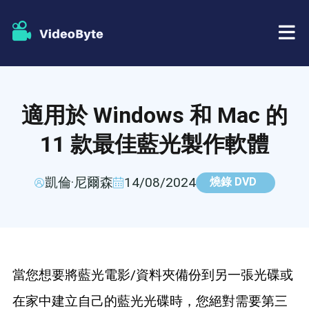
藍光/DVD
適用於 Windows 和 Mac 的
店鋪
BD-DVD 開膛手
11 款最佳藍光製作軟體
資源
DVD 開膛手
凱倫·尼爾森
14/08/2024
燒錄 DVD
支援
藍光播放器
DVD製作者
當您想要將藍光電影/資料夾備份到另一張光碟或
DVD複製
在家中建立自己的藍光光碟時，您絕對需要第三