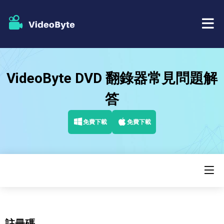
藍光/DVD
VideoByte DVD 翻錄器常見問題解
店鋪
BD-DVD 開膛手
答
資源
DVD 開膛手
免費下載
免費下載
支援
藍光播放器
DVD製作者
DVD複製
註冊碼