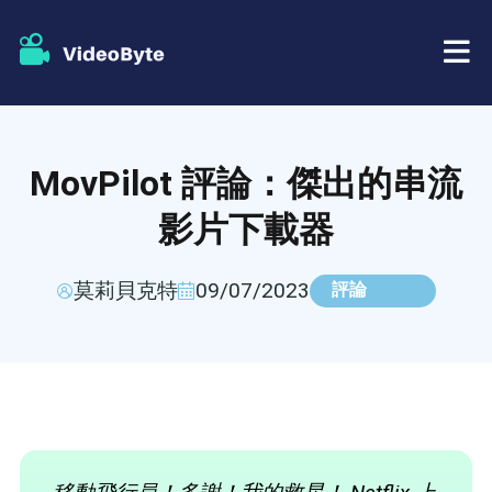
藍光/DVD
MovPilot 評論：傑出的串流
店鋪
BD-DVD 開膛手
影片下載器
資源
DVD 開膛手
莫莉貝克特
09/07/2023
評論
支援
藍光播放器
DVD製作者
DVD複製