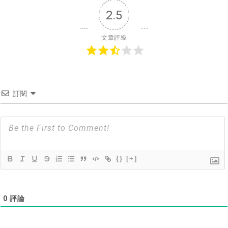
2.5
文章評級
訂閱
{}
[+]
0
評論