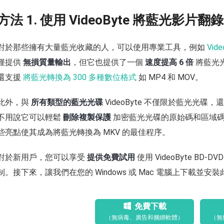
方法 1. 使用 VideoByte 將藍光影
對於那些擁有大量藍光收藏的人，可以使用專業工具，例如
Vid
僅提供
無損質量輸出
，但它也提供了一個
速度提高 6 倍
將藍光光
還支援
將藍光轉換為 300 多種數位格式
如 MP4 和 MOV。
此外，與
所有類型的藍光光碟
VideoByte 不僅限於藍光光碟，
不用說它可以輕鬆
刪除複製保護
加密藍光光碟的原始碼和區域碼
些亮點使其成為將藍光轉換為 MKV 的最佳程序。
對於新用戶，您可以享受
提供免費試用
使用 VideoByte BD-
制。接下來，讓我們在您的 Windows 或 Mac 電腦上下載並
免費下載
（無病毒、廣告和捆綁軟體）
（無