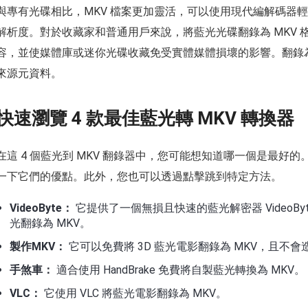
與專有光碟相比，MKV 檔案更加靈活，可以使用現代編解碼器
解析度。對於收藏家和普通用戶來說，將藍光光碟翻錄為 MKV
容，並使媒體庫或迷你光碟收藏免受實體媒體損壞的影響。翻錄為
來源元資料。
快速瀏覽 4 款最佳藍光轉 MKV 轉換器
在這 4 個藍光到 MKV 翻錄器中，您可能想知道哪一個是最
一下它們的優點。此外，您也可以透過點擊跳到特定方法。
VideoByte：
它提供了一個無損且快速的藍光解密器 VideoByte
光翻錄為 MKV。
製作MKV：
它可以免費將 3D 藍光電影翻錄為 MKV，且不
手煞車：
適合使用 HandBrake 免費將自製藍光轉換為 MKV。
VLC：
它使用 VLC 將藍光電影翻錄為 MKV。