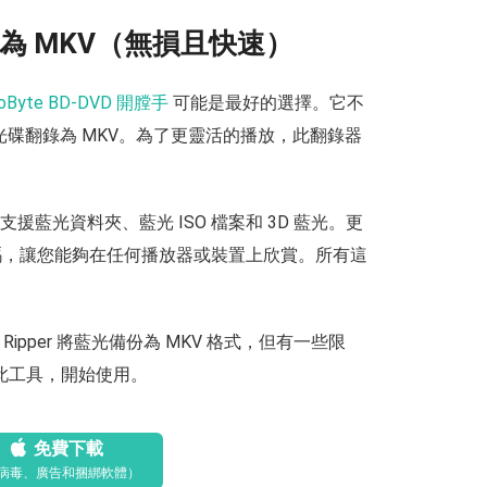
片翻錄為 MKV（無損且快速）
eoByte BD-DVD 開膛手
可能是最好的選擇。它不
碟翻錄為 MKV。為了更靈活的播放，此翻錄器
還支援藍光資料夾、藍光 ISO 檔案和 3D 藍光。更
，讓您能夠在任何播放器或裝置上欣賞。所有這
DVD Ripper 將藍光備份為 MKV 格式，但有一些限
安裝此工具，開始使用。
免費下載
病毒、廣告和捆綁軟體）