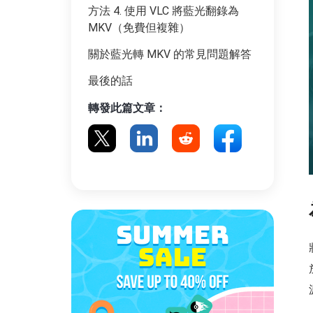
方法 4. 使用 VLC 將藍光翻錄為
MKV（免費但複雜）
關於藍光轉 MKV 的常見問題解答
最後的話
轉發此篇文章：