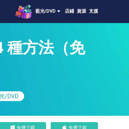
藍光/DVD
店鋪
資源
支援
4 種方法（免
光/DVD
免費下載
免費下載