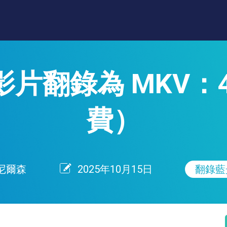
片翻錄為 MKV：
費）
尼爾森
2025年10月15日
翻錄藍