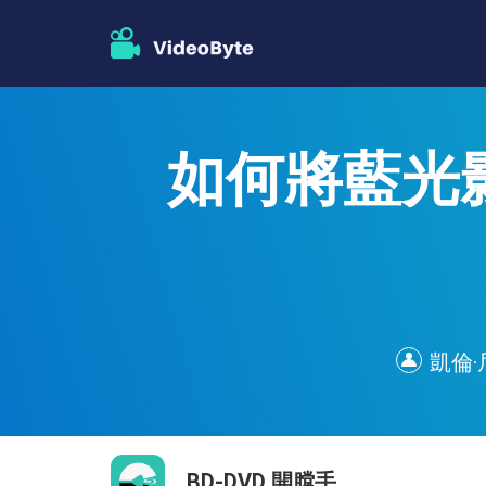
如何將藍光影
凱倫·
BD-DVD 開膛手