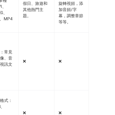
0多種
假日、旅遊和
旋轉視頻，添
VI、
其他熱門主
加音頻/字
EG、
題。
幕，調整章節
P、MP4
等等。
：常見
像、音
❌️
❌️
視訊文
格式：
4、
、
❌️
❌️