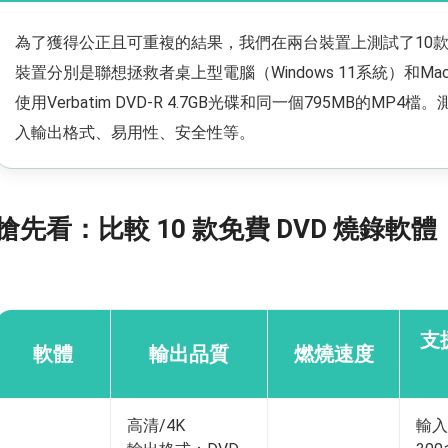
為了獲得公正且可重複的結果，我們在兩台裝置上測試了10款
裝置分別是聯想拯救者桌上型電腦（Windows 11系統）和Mac
使用Verbatim DVD-R 4.7GB光碟和同一個795MB的
入輸出格式、易用性、安全性等。
搶先看：比較 10 款免費 DVD 燒錄軟體
支
軟體
輸出品質
燃燒速度
高清/4K
輸入