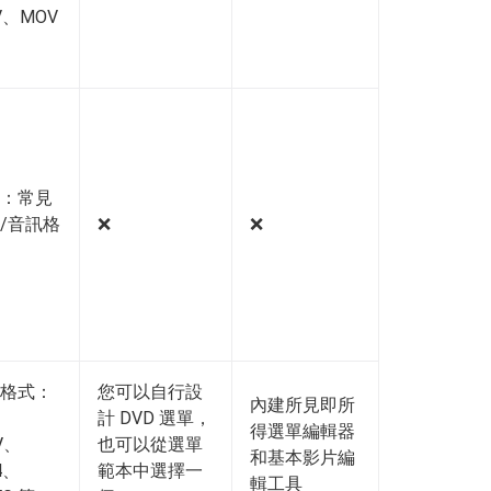
V、MOV
：常見
/音訊格
❌️
❌️
格式：
您可以自行設
內建所見即所
、
計 DVD 選單，
得選單編輯器
V、
也可以從選單
和基本影片編
4、
範本中選擇一
輯工具