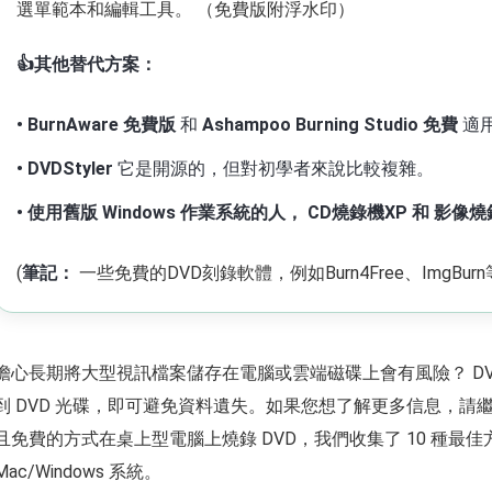
選單範本和編輯工具。 （免費版附浮水印）
👍其他替代方案：
• BurnAware 免費版
和
Ashampoo Burning Studio 免費
適用
• DVDStyler
它是開源的，但對初學者來說比較複雜。
• 使用舊版 Windows 作業系統的人，
CD燒錄機XP
和
影像燒
(
筆記：
一些免費的DVD刻錄軟體，例如Burn4Free、ImgB
擔心長期將大型視訊檔案儲存在電腦或雲端磁碟上會有風險？ D
到 DVD 光碟，即可避免資料遺失。如果您想了解更多信息，請
且免費的方式在桌上型電腦上燒錄 DVD，我們收集了 10 種最
Mac/Windows 系統。