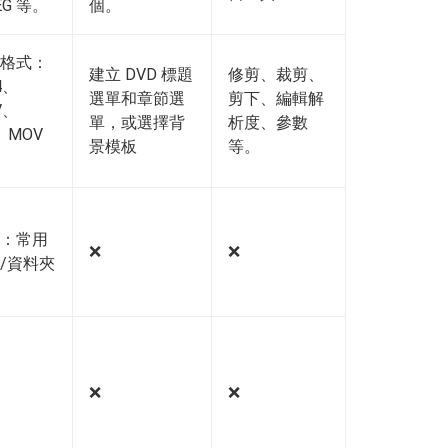
EG 等。
個。
格式：
建立 DVD 標題
修剪、裁剪、
4、
選單和章節選
剪下、編輯解
V、
單，或選擇背
析度、參數
I、MOV
景模板
等。
：常用
❌️
❌️
/資料夾
❌️
❌️