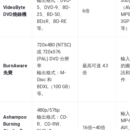
輸出格式：DVD-
30
VideoByte
5、DVD-9、BD-
（A
6倍
DVD燒錄機
25、BD-50、
MP
BD±R、BD-RE
3G
等。
等）
720x480 (NTSC)
或 720x576
(PAL) DVD 分辨
輸入
BurnAware
率
最高可達 4.3
的圖
免費
輸出格式：M-
倍
訊和
Disc 和
件
BDXL（100 GB）
等。
480p/576p
輸入
Ashampoo
輸出格式：CD-
MP
Burning
R、CD-RW、
16倍~40倍
AVI