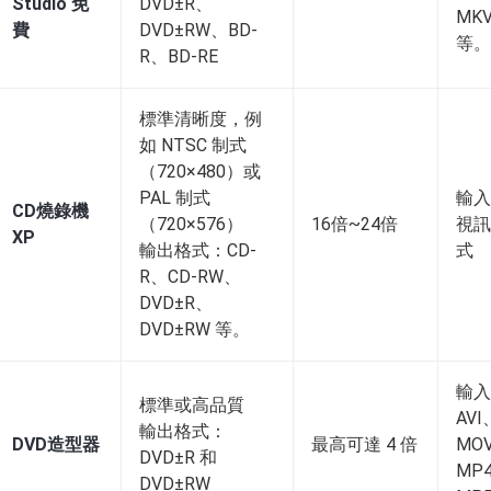
Studio 免
DVD±R、
MK
費
DVD±RW、BD-
等。
R、BD-RE
標準清晰度，例
如 NTSC 制式
（720×480）或
PAL 制式
輸入
CD燒錄機
（720×576）
16倍~24倍
視訊
XP
輸出格式：CD-
式
R、CD-RW、
DVD±R、
DVD±RW 等。
輸入
標準或高品質
AVI
輸出格式：
DVD造型器
最高可達 4 倍
MO
DVD±R 和
MP
DVD±RW