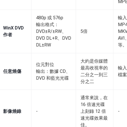
MP
480p 或 576p
輸入
輸出格式：
MP
WinX DVD
DVD±R/±RW、
5倍
MK
作者
DVD DL+R、DVD
AV
DL±RW
等。
大約是你媒體
位元對位
最高收視率的
輸入
任意燒傷
輸出：數據 CD、
二分之一到三
檔案
DVD 和藍光光碟
分之二
通常來說，在
16 倍速光碟
影像燒錄
-
上刻錄 12 倍
-
速光碟效果最
佳。