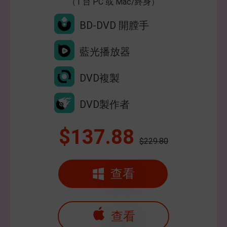
（1 台 PC 或 Mac/終身）
BD-DVD 開膛手
藍光播放器
DVD複製
DVD製作者
$137.88
$229.80
查看
查看