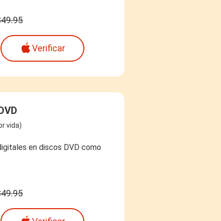
$49.95
Verificar
 DVD
r vida)
 digitales en discos DVD como
$49.95