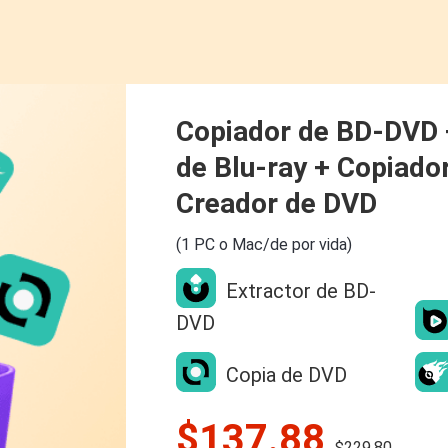
Copiador de BD-DVD 
de Blu-ray + Copiado
Creador de DVD
(1 PC o Mac/de por vida)
Extractor de BD-
DVD
Copia de DVD
$137.88
$229.80