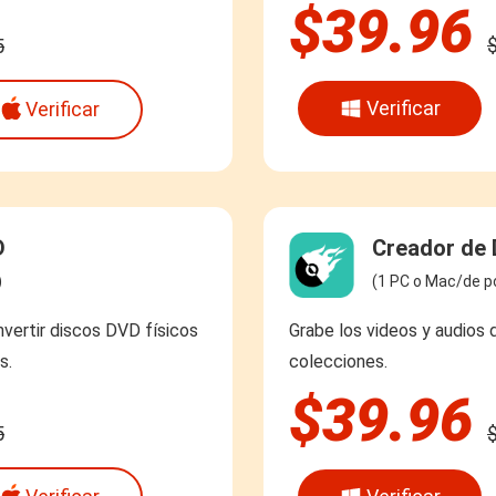
$39.96
5
Verificar
Verificar
D
Creador de
)
(1 PC o Mac/de po
nvertir discos DVD físicos
Grabe los videos y audios
s.
colecciones.
$39.96
5