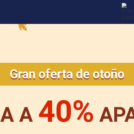
Gran oferta de otoño
40%
BA A
AP