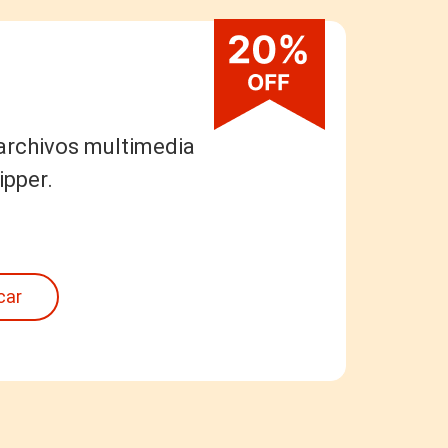
 archivos multimedia
pper.
car