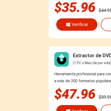
$35.96
$44.9
Verificar
Extractor de DV
(1 PC o Mac/de por vida
Herramienta profesional para co
a más de 300 formatos populare
$47.96
$59.9