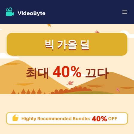
빅 가을 딜
40%
최대
끄다