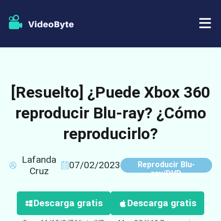
BD/DVD
[Resuelto] ¿Puede Xbox 360
Almacenar
Extractor de BD-DVD
reproducir Blu-ray? ¿Cómo
Recursos
Extractor de DVD
reproducirlo?
Apoyo
Reproductor Blu-ray
Lafanda
07/02/2023
Reproducir Blu-
Creador de DVD
Cruz
ray/DVD
Copia de DVD
Descarga gratis
Descarga gratis
Copia Blu-ray