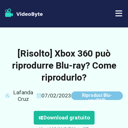
BD/DVD
[Risolto] Xbox 360 può
Negozio
Ripper BD-DVD
riprodurre Blu-ray? Come
Risorse
Ripper di DVD
riprodurlo?
Supporto
Lettore Blu-ray
Lafanda
07/02/2023
Riproduci Blu-
Creatore di DVD
Cruz
ray/DVD
Copia DVD
Download gratuito
Copia Blu-ray