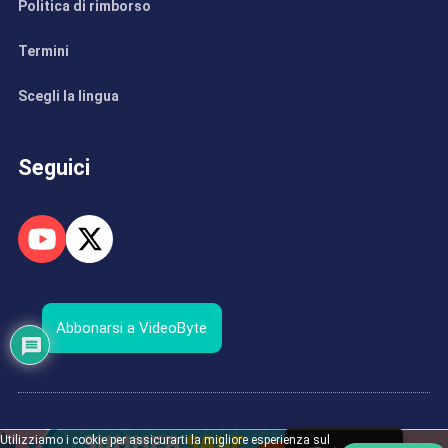
Politica di rimborso
Termini
Scegli la lingua
Seguici
Abbonarsi a VideoByte
Copyright © 2026 VideoByte. Tutti i diritti riservati.
Utilizziamo i cookie per assicurarti la migliore esperienza sul