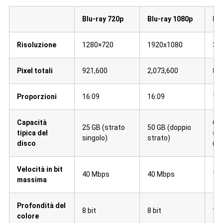
Blu-ray 720p
Blu-ray 1080p
Blu
Risoluzione
1280×720
1920x1080
384
Pixel totali
921,600
2,073,600
8,2
Proporzioni
16:09
16:09
16:
Capacità
66 
25 GB (strato
50 GB (doppio
tipica del
str
singolo)
strato)
disco
(tr
Velocità in bit
40 Mbps
40 Mbps
10
massima
Profondità del
8 bit
8 bit
10 
colore