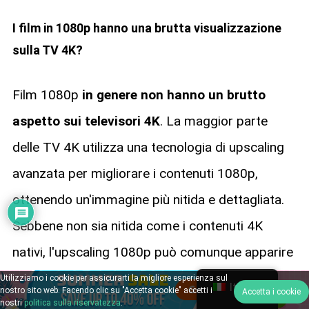
I film in 1080p hanno una brutta visualizzazione
sulla TV 4K?
Film 1080p
in genere non hanno un brutto
aspetto sui televisori 4K
. La maggior parte
delle TV 4K utilizza una tecnologia di upscaling
avanzata per migliorare i contenuti 1080p,
ottenendo un'immagine più nitida e dettagliata.
Sebbene non sia nitida come i contenuti 4K
nativi, l'upscaling 1080p può comunque apparire
impressionante su un display 4K.
Utilizziamo i cookie per assicurarti la migliore esperienza sul
Italian
nostro sito web. Facendo clic su "Accetta cookie" accetti i
Accetta i cookie
nostri
politica sulla riservatezza
.