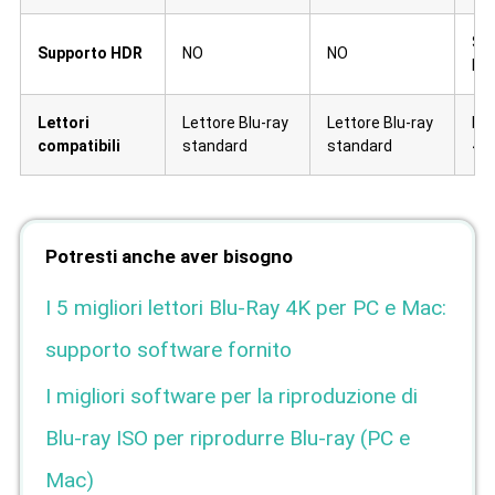
Sì 
Supporto HDR
NO
NO
Dol
Lettori
Lettore Blu-ray
Lettore Blu-ray
Let
compatibili
standard
standard
4K
Potresti anche aver bisogno
I 5 migliori lettori Blu-Ray 4K per PC e Mac:
supporto software fornito
I migliori software per la riproduzione di
Blu-ray ISO per riprodurre Blu-ray (PC e
Mac)