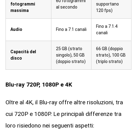
60 fotogrammi
fotogrammi
supportano
al secondo
massima
120 fps)
Fino a 7.1.4
Audio
Fino a 7.1 canali
canali
25 GB (strato
66 GB (doppio
Capacità del
singolo), 50 GB
strato), 100 GB
disco
(doppio strato)
(triplo strato)
Blu-ray 720P, 1080P e 4K
Oltre al 4K, il Blu-ray offre altre risoluzioni, tra
cui 720P e 1080P. Le principali differenze tra
loro risiedono nei seguenti aspetti: