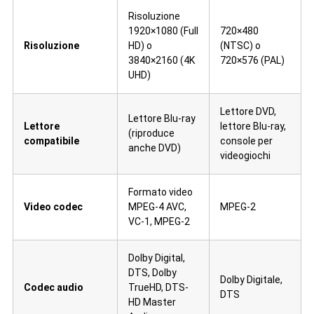
Risoluzione
1920×1080 (Full
720×480
Risoluzione
HD) o
(NTSC) o
3840×2160 (4K
720×576 (PAL)
UHD)
Lettore DVD,
Lettore Blu-ray
Lettore
lettore Blu-ray,
(riproduce
compatibile
console per
anche DVD)
videogiochi
Formato video
Video codec
MPEG-4 AVC,
MPEG-2
VC-1, MPEG-2
Dolby Digital,
DTS, Dolby
Dolby Digitale,
Codec audio
TrueHD, DTS-
DTS
HD Master