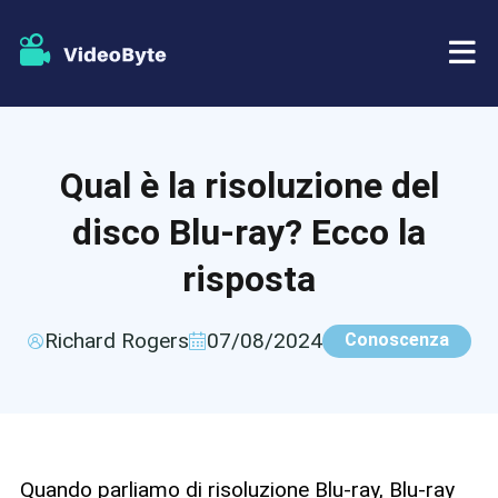
BD/DVD
Qual è la risoluzione del
Negozio
Ripper BD-DVD
disco Blu-ray? Ecco la
Risorse
Ripper di DVD
risposta
Supporto
Lettore Blu-ray
Richard Rogers
07/08/2024
Conoscenza
Creatore di DVD
Copia DVD
Quando parliamo di risoluzione Blu-ray, Blu-ray
Copia Blu-ray