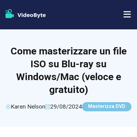
BD/DVD
Come masterizzare un file
Negozio
Ripper BD-DVD
ISO su Blu-ray su
Risorse
Ripper di DVD
Windows/Mac (veloce e
gratuito)
Supporto
Lettore Blu-ray
Creatore di DVD
Karen Nelson
29/08/2024
Masterizza DVD
Copia DVD
Copia Blu-ray