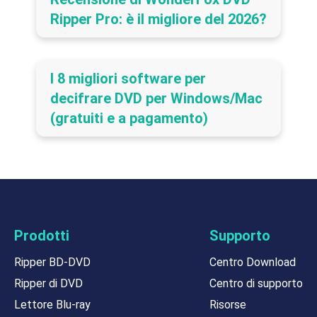
Ripper Pro: è il migliore del 2026?
I 8 migliori software per
decifrare DVD per Windows/Mac
(gratuiti e a pagamento)
Prodotti
Supporto
Ripper BD-DVD
Centro Download
Ripper di DVD
Centro di supporto
Lettore Blu-ray
Risorse