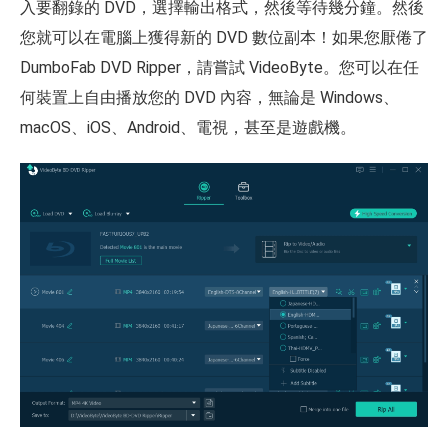
入要翻錄的 DVD，選擇輸出格式，然後等待幾分鐘。然後
您就可以在電腦上獲得新的 DVD 數位副本！如果您厭倦了
DumboFab DVD Ripper，請嘗試 VideoByte。您可以在任
何裝置上自由播放您的 DVD 內容，無論是 Windows、
macOS、iOS、Android、電視，甚至是遊戲機。