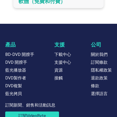
軟體（免費和付費）
產品
支援
公司
BD-DVD 開膛手
下載中心
關於我們
DVD 開膛手
支援中心
訂閱條款
藍光播放器
資源
隱私權政策
DVD製作者
接觸
退款政策
DVD複製
條款
藍光拷貝
選擇語言
訂閱新聞、銷售和活動訊息
訂閱VideoByte