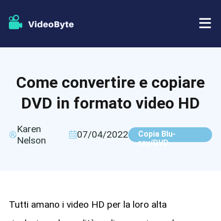
BD/DVD
Come convertire e copiare
Negozio
Ripper BD-DVD
DVD in formato video HD
Risorse
Ripper di DVD
Karen
07/04/2022
Copia Blu-
Nelson
Supporto
ray/DVD
Lettore Blu-ray
Creatore di DVD
Copia DVD
Tutti amano i video HD per la loro alta
Copia Blu-ray