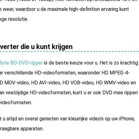
weer, waardoor u de maximale high-definition ervaring kunt
ge resolutie.
rter die u kunt krijgen
Byte BD-DVD-ripper
is de beste keuze voor u. Het is zo krachtig
aar verschillende HD-videoformaten, waaronder HD MPEG-4-
HD MOV-video, HD AVI-video, HD VOB-video, HD WMV-video en
an veelzijdige HD-videoformaten, kunt u er ook DVD mee rippen
-videoformaten.
 altijd en overal genieten van kleurrijke video's op uw iPhone,
draagbare apparaten.