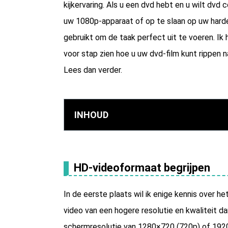
kijkervaring. Als u een dvd hebt en u wilt dv
uw 1080p-apparaat of op te slaan op uw harde 
gebruikt om de taak perfect uit te voeren. Ik
voor stap zien hoe u uw dvd-film kunt rippen
Lees dan verder.
INHOUD
HD-videoformaat begrijpen
In de eerste plaats wil ik enige kennis over 
video van een hogere resolutie en kwaliteit d
schermresolutie van 1280×720 (720p) of 1920