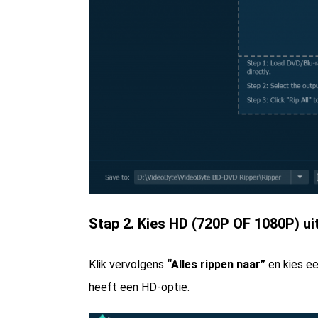
Stap 2. Kies HD (720P OF 1080P) u
Klik vervolgens
“Alles rippen naar”
en kies e
heeft een HD-optie.