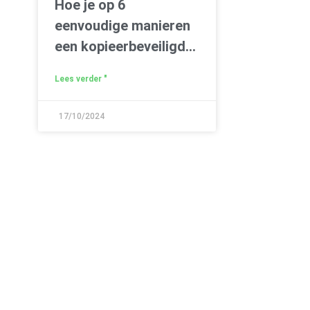
Hoe je op 6
eenvoudige manieren
een kopieerbeveiligde
dvd op je pc/Mac kunt
Lees verder "
rippen
17/10/2024