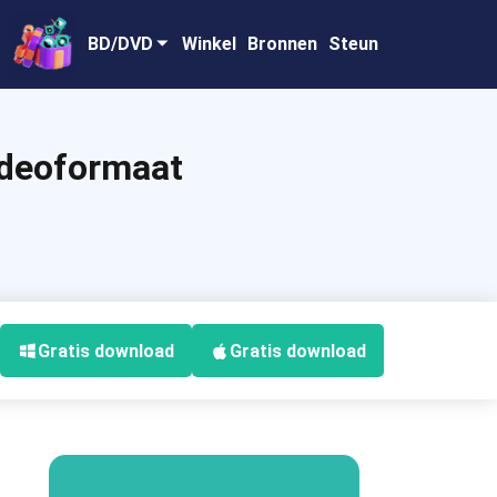
BD/DVD
Winkel
Bronnen
Steun
videoformaat
Gratis download
Gratis download