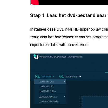
Stap 1. Laad het dvd-bestand naar 
Installeer deze DVD naar HD-ripper op uw comp
terug naar het hoofdvenster van het program
importeren dat u wilt converteren.