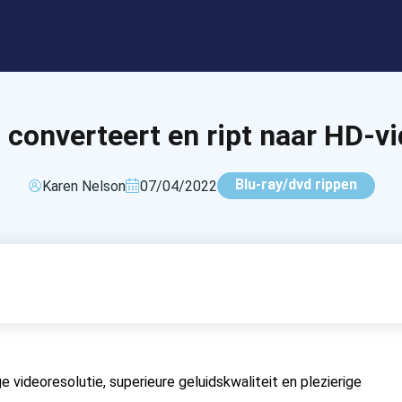
 converteert en ript naar HD-
Blu-ray/dvd rippen
Karen Nelson
07/04/2022
ideoresolutie, superieure geluidskwaliteit en plezierige