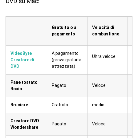
DVD su Mac:
Gratuito o a
Velocità di
Qu
pagamento
combustione
co
VideoByte
A pagamento
Ultra veloce
Creatore di
(prova gratuita
Se
DVD
attrezzata)
Pane tostato
Pagato
Veloce
me
Roxio
Bruciare
Gratuito
medio
Me
Creatore DVD
Pagato
Veloce
Al
Wondershare