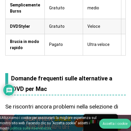
Semplicemente
Gratuito
medio
me
Burns
DVDStyler
Gratuito
Veloce
me
Brucia in modo
Pagato
Ultra veloce
Al
rapido
Domande frequenti sulle alternative a
iDVD per Mac
Se riscontri ancora problemi nella selezione di
un'alternativa a iDVD, consulta le domande
Utilizziamo i cookie per assicurarti la migliore esperienza sul
Italian
nostro sito web. Facendo clic su "Accetta cookie" accetti i
Accetta i cookie
frequenti di seguito per vedere se sono in grado
nostri
politica sulla riservatezza
.