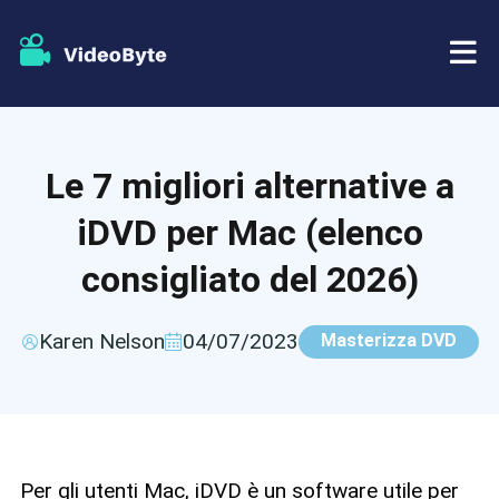
BD/DVD
Le 7 migliori alternative a
Negozio
Ripper BD-DVD
iDVD per Mac (elenco
Risorse
Ripper di DVD
consigliato del 2026)
Supporto
Lettore Blu-ray
Karen Nelson
04/07/2023
Masterizza DVD
Creatore di DVD
Copia DVD
Per gli utenti Mac, iDVD è un software utile per
Copia Blu-ray