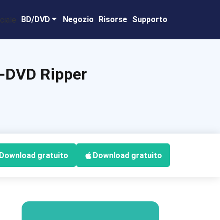
BD/DVD
Negozio
Risorse
Supporto
D-DVD Ripper
Download gratuito
Download gratuito