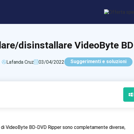
lare/disinstallare VideoByte B
Suggerimenti e soluzioni
Lafanda Cruz
03/04/2022
c di VideoByte BD-DVD Ripper sono completamente diverse,