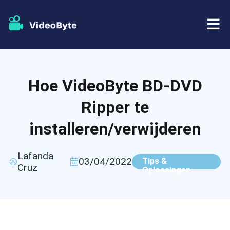
BD/DVD
Hoe VideoByte BD-DVD
Winkel
BD-DVD-ripper
Ripper te
Bronnen
DVD-ripper
installeren/verwijderen
Steun
Blu-ray speler
Lafanda
03/04/2022
Tips &
Cruz
Oplossingen
DVD-maker
DVD-kopie
Blu-ray-kopie