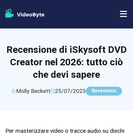
BD/DVD
Recensione di iSkysoft DVD
Negozio
Ripper BD-DVD
Creator nel 2026: tutto ciò
Risorse
Ripper di DVD
che devi sapere
Supporto
Lettore Blu-ray
Molly Beckett
25/07/2023
Recensioni
Creatore di DVD
Copia DVD
Per masterizzare video o tracce audio su dischi
Copia Blu-ray