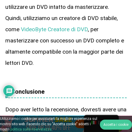
utilizzare un DVD intatto da masterizzare.
Quindi, utilizziamo un creatore di DVD stabile,
come
VideoByte Creatore di DVD
, per
masterizzare con successo un DVD completo e
altamente compatibile con la maggior parte dei
lettori DVD.
Conclusione
Dopo aver letto la recensione, dovresti avere una
Utilizziamo i cookie per assicurarti la migliore esperienza sul
comprensione più approfondita di iSkysoft DVD
Italian
nostro sito web. Facendo clic su "Accetta cookie" accetti i
Accetta i cookie
nostri
politica sulla riservatezza
.
Creator e della sua alternativa economica,