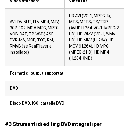
Video standard
Video HD
HD AVI (VC-1, MPEG-4),
AVI, DV, NUT, FLV, MP4, M4V,
MTS/M2TS/TS/TRP
3GP, 3G2, MOV, MPG, MPEG,
(AVHD H.264, VC-1, MPEG-2
VOB, DAT, TP, WMV, ASF,
HD), HD WMV (VC-1, WMV
DVR-MS, MOD, TOD, RM,
HD), HD MKV (H .264), HD
RMVB (se RealPlayer è
MOV (H.264), HD MPG
installato)
(MPEG-2 HD), HD MP4
(H.264, XviD)
Formati di output supportati
DVD
Disco DVD, ISO, cartella DVD
#3 Strumenti di editing DVD integrati per