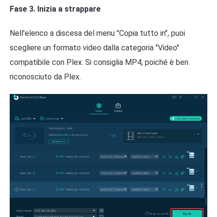
Fase 3. Inizia a strappare
Nell'elenco a discesa del menu "Copia tutto in", puoi
scegliere un formato video dalla categoria "Video"
compatibile con Plex. Si consiglia MP4, poiché è ben
riconosciuto da Plex.