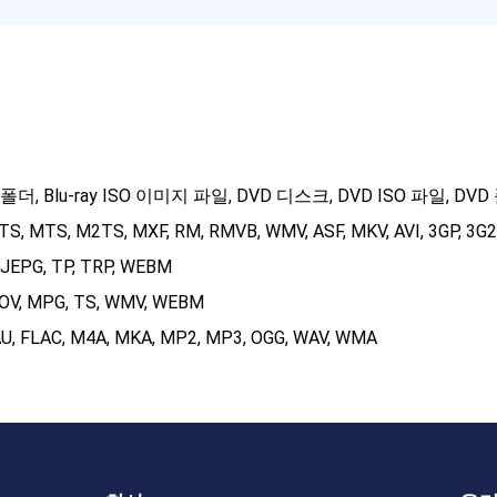
ay 폴더, Blu-ray ISO 이미지 파일, DVD 디스크, DVD ISO 파일, DV
S, MTS, M2TS, MXF, RM, RMVB, WMV, ASF, MKV, AVI, 3GP, 3G2,
MJEPG, TP, TRP, WEBM
MOV, MPG, TS, WMV, WEBM
 AU, FLAC, M4A, MKA, MP2, MP3, OGG, WAV, WMA