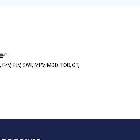
D 폴더
 F4V, FLV, SWF, MPV, MOD, TOD, QT,